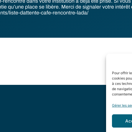
é-rencontre dans votre institution a déjà été prise. Si vo
tie qu’une place se libère. Merci de signaler votre intérêt 
ts/liste-dattente-cafe-rencontre-lada/
Pour offrir 
cookies pour
à ces techn
de navigatio
consentement
Gérer les se
Ac